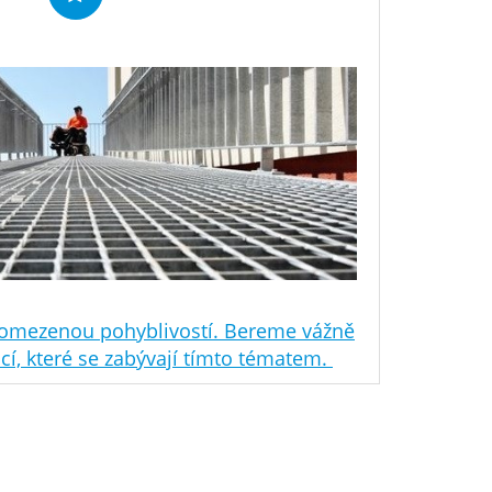
 omezenou pohyblivostí. Bereme vážně
í, které se zabývají tímto tématem.