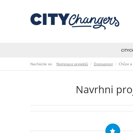
CITYC
Nacházíte se:
Nominace projektů
Dostupnost
Chůze a 
Navrhni pr